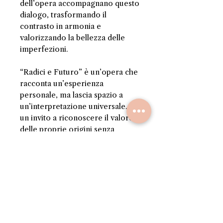
dell’opera accompagnano questo
dialogo, trasformando il
contrasto in armonia e
valorizzando la bellezza delle
imperfezioni.
“Radici e Futuro” è un’opera che
racconta un’esperienza
personale, ma lascia spazio a
un’interpretazione universale. È
un invito a riconoscere il valore
delle proprie origini senza
rinunciare al cambiamento,
ricordando che identità ed
evoluzione possono convivere
nello stesso percorso.
INFORMAZIONI SUL
PRODOTTO