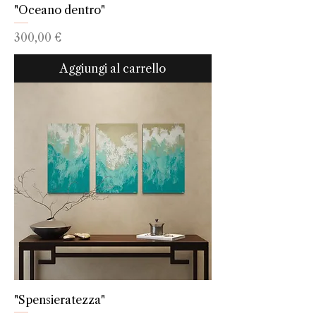
"Oceano dentro"
Prezzo
300,00 €
Aggiungi al carrello
"Spensieratezza"