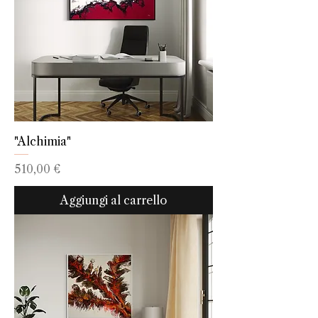
"Alchimia"
Prezzo
510,00 €
Aggiungi al carrello