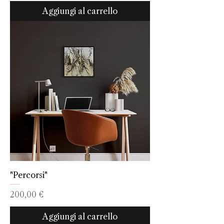
Aggiungi al carrello
"Percorsi"
Prezzo
200,00 €
Aggiungi al carrello