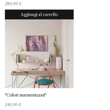
Prezzo
280,00 €
Aggiungi al carrello
"Colori marmorizzati"
Prezzo
240,00 €