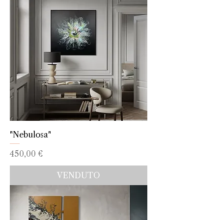
"Nebulosa"
Prezzo
450,00 €
VENDUTO