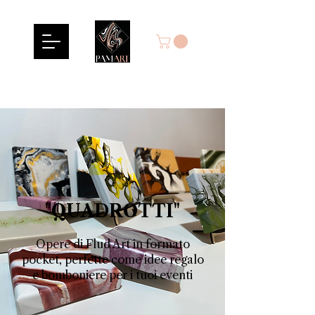
"QUADROTTI"
Opere di Flud Art in formato
pocket, perfette come idee regalo
e bomboniere per i tuoi eventi