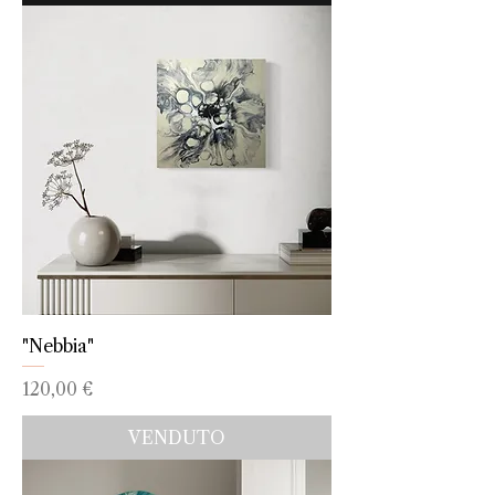
"Nebbia"
Prezzo
120,00 €
VENDUTO