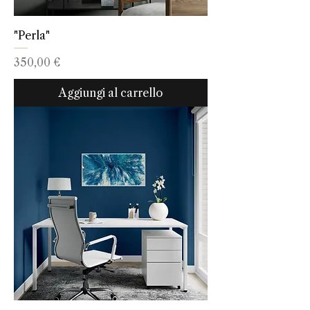
"Perla"
Prezzo
350,00 €
Aggiungi al carrello