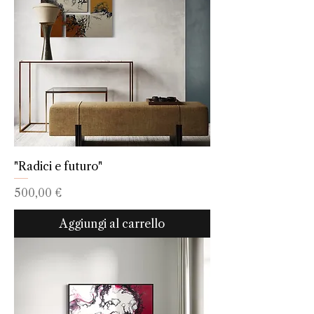
"Radici e futuro"
Prezzo
500,00 €
Aggiungi al carrello