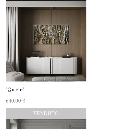
"Quiete"
Prezzo
640,00 €
VENDUTO